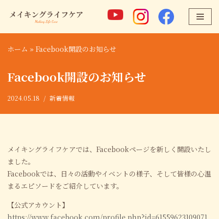
コ
ン
ホーム
»
Facebook開設のお知らせ
テ
ン
Facebook開設のお知らせ
ツ
へ
2024.05.18
新着情報
ス
キ
ッ
プ
メイキングライフケアでは、Facebookページを新しく開設いたし
ました。
Facebookでは、日々の活動やイベントの様子、そして皆様の心温
まるエピソードをご紹介しています。
【公式アカウント】
https://www.facebook.com/profile.php?id=61559623109071