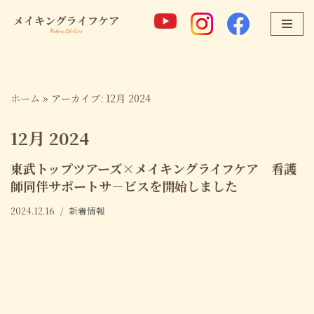
コ
ン
テ
ン
ホーム
»
アーカイブ: 12月 2024
ツ
へ
12月 2024
ス
キ
東武トップツアーズ×メイキングライフケア 看護
ッ
師同伴サポートサ－ビスを開始しました
プ
2024.12.16
新着情報